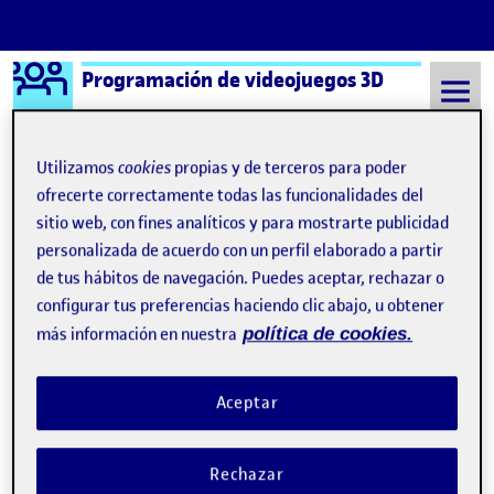
Logo Ágora
Programación de videojuegos 3D
Saltar al contenido
Utilizamos
cookies
propias y de terceros para poder
ofrecerte correctamente todas las funcionalidades del
Semestre 20222 - Aula 1
sitio web, con fines analíticos y para mostrarte publicidad
personalizada de acuerdo con un perfil elaborado a partir
¡Bienvenidos y bienvenidas!
de tus hábitos de navegación. Puedes aceptar, rechazar o
Publicado por
Publicado por
configurar tus preferencias haciendo clic abajo, u obtener
Folio
Visibilidad:
Fecha de publicación
15 septiembre, 2022 3:41 pm
Pública
-
8 Sep 2021
más información en nuestra
política de cookies.
Aceptar
Rechazar