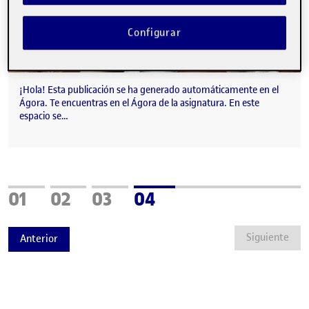
Configurar
¡Hola! Esta publicación se ha generado automáticamente en el
Ágora. Te encuentras en el Ágora de la asignatura. En este
espacio se…
Página
Página
Página
Página
01
02
03
04
Siguiente
Anterior