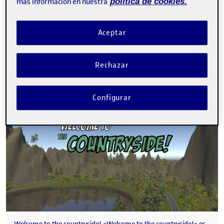
más información en nuestra
política de cookies.
URL Gitlab: https://gitlab.com/svangelderen/pac-1-un-joc-de-
curses 1. ¿Serías capaz de desarrollar un juego de carreras? …
Aceptar
Skedaddle, y’all!
Publicado por
Rechazar
Publicado por
Salvador Banderas Rovira
Visibilidad:
Fecha de publicación
3 abril, 2023 12:19 am
en Skedaddle, y’all!
Pública
-
2 Abr 2023
-
2 comentarios
Configurar