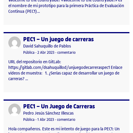
Welcome to the countryside! «Welcome to the countryside!» es
el nombre de mi prototipo para la primera Práctica de Evaluación
Continua (PEC1)…
PEC1 – Un juego de carreras
Publicado por
Publicado por
David Sahuquillo de Pablos
Visibilidad:
Fecha de publicación
en PEC1 – Un juego de carreras
Pública
-
2 Abr 2023
-
comentario
URL del repositorio en GitLab:
https://gitlab.com/dsahuquillod/unjuegodecarreraspec1 Enlace
videos de muestra: 1. ¿Serías capaz de desarrollar un juego de
carreras? …
PEC1 – Un Juego de Carreras
Publicado por
Publicado por
Pedro Jesús Sánchez Illescas
Visibilidad:
Fecha de publicación
1 abril, 2023 1:19 pm
en PEC1 – Un Juego de Carreras
Pública
-
1 Abr 2023
-
comentario
Hola compañeros. Este es mi intento de juego para la PEC1: Un