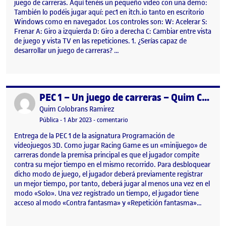
juego de carreras. Aquí tenéis un pequeño video con una demo:
También lo podéis jugar aquí: pec1 en itch.io tanto en escritorio
Windows como en navegador. Los controles son: W: Acelerar S:
Frenar A: Giro a izquierda D: Giro a derecha C: Cambiar entre vista
de juego y vista TV en las repeticiones. 1. ¿Serías capaz de
desarrollar un juego de carreras? …
PEC 1 – Un juego de carreras – Quim Colobrans Ramírez
Publicado por
Publicado por
Quim Colobrans Ramirez
Visibilidad:
Fecha de publicación
24 abril, 2023 12:39 pm
en PEC 1 – Un juego de carreras – Q
Pública
-
1 Abr 2023
-
comentario
Entrega de la PEC 1 de la asignatura Programación de
videojuegos 3D. Como jugar Racing Game es un «minijuego» de
carreras donde la premisa principal es que el jugador compite
contra su mejor tiempo en el mismo recorrido. Para desbloquear
dicho modo de juego, el jugador deberá previamente registrar
un mejor tiempo, por tanto, deberá jugar al menos una vez en el
modo «Solo». Una vez registrado un tiempo, el jugador tiene
acceso al modo «Contra fantasma» y «Repetición fantasma»…