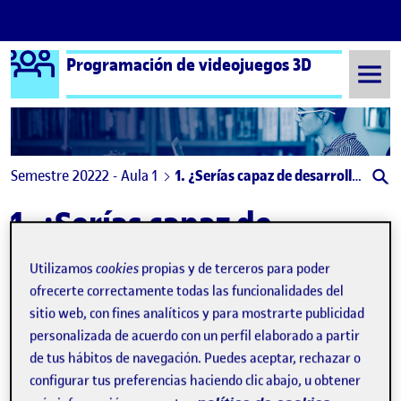
Logo Ágora
Programación de videojuegos 3D
Saltar al contenido
Semestre 20222 - Aula 1
1. ¿Serías capaz de desarrollar un juego de carreras?
1. ¿Serías capaz de
desarrollar un juego de
Utilizamos
cookies
propias y de terceros para poder
carreras?
ofrecerte correctamente todas las funcionalidades del
sitio web, con fines analíticos y para mostrarte publicidad
personalizada de acuerdo con un perfil elaborado a partir
PAC 1 – Un joc de curses – Santi van Gelderen
Publicado por
de tus hábitos de navegación. Puedes aceptar, rechazar o
Publicado por
Santiago Van Gelderen
configurar tus preferencias haciendo clic abajo, u obtener
Visibilidad:
Fecha de publicación
en PAC 1 – Un joc de curses – Santi 
Pública
-
2 Abr 2023
-
comentario